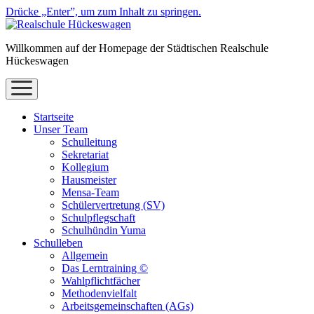
Drücke „Enter”, um zum Inhalt zu springen.
Willkommen auf der Homepage der Städtischen Realschule
Hückeswagen
Menü
öffnen
Startseite
Unser Team
Schulleitung
Sekretariat
Kollegium
Hausmeister
Mensa-Team
Schülervertretung (SV)
Schulpflegschaft
Schulhündin Yuma
Schulleben
Allgemein
Das Lerntraining ©
Wahlpflichtfächer
Methodenvielfalt
Arbeitsgemeinschaften (AGs)