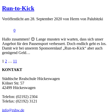
Run-to-Kick
Veröffentlicht am 28. September 2020 von Herrn von Palubitzki
0
Hallo zusammen! 😊 Lange mussten wir warten, dass sich unser
Angebot für den Pausensport verbessert. Doch endlich geht es los.
Damit wir bei unserem Sponsorenlauf „Run-to-Kick“ aber auch
genügend Geld…
Beitragsnavigation
1
2
…
11
KONTAKT
Städtische Realschule Hückeswagen
Kölner Str. 57
42499 Hückeswagen
Telefon: (02192) 2304
Telefax: (02192) 3121
info@rshw.de