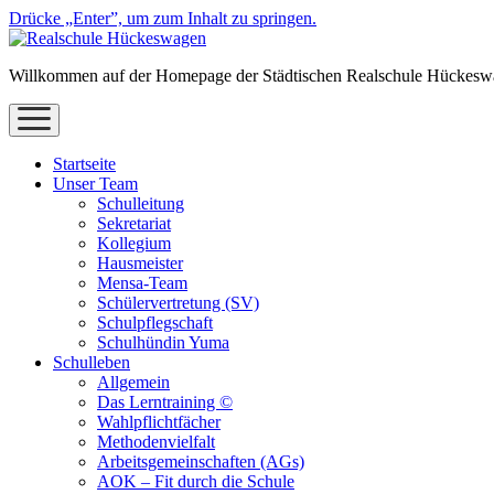
Drücke „Enter”, um zum Inhalt zu springen.
Willkommen auf der Homepage der Städtischen Realschule Hückes
Menü
öffnen
Startseite
Unser Team
Schulleitung
Sekretariat
Kollegium
Hausmeister
Mensa-Team
Schülervertretung (SV)
Schulpflegschaft
Schulhündin Yuma
Schulleben
Allgemein
Das Lerntraining ©
Wahlpflichtfächer
Methodenvielfalt
Arbeitsgemeinschaften (AGs)
AOK – Fit durch die Schule