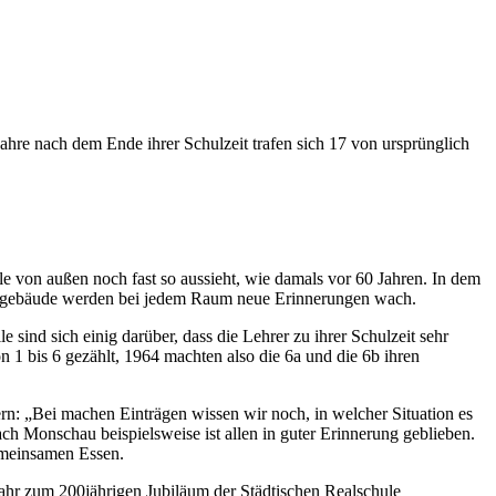
ahre nach dem Ende ihrer Schulzeit trafen sich 17 von ursprünglich
e von außen noch fast so aussieht, wie damals vor 60 Jahren. In dem
ulgebäude werden bei jedem Raum neue Erinnerungen wach.
ind sich einig darüber, dass die Lehrer zu ihrer Schulzeit sehr
1 bis 6 gezählt, 1964 machten also die 6a und die 6b ihren
ern: „Bei machen Einträgen wissen wir noch, in welcher Situation es
ch Monschau beispielsweise ist allen in guter Erinnerung geblieben.
emeinsamen Essen.
jahr zum 200jährigen Jubiläum der Städtischen Realschule