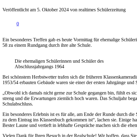
Veröffentlicht am 5. Oktober 2024 von realtimes Schülerzeitung
0
Ein besonderes Treffen gab es heute Vormittag für ehemalige Schüler
58 zu einem Rundgang durch ihre alte Schule.
Die ehemaligen Schülerinnen und Schüler des
Abschlussjahrgangs 1964
Bei schönstem Herbstwetter trafen sich die früheren Klassenkameradi
1953/54 erbauten Gebäude waren sie einer der ersten Jahrgänge un
„Obwohl ich damals nicht gerne zur Schule gegangen bin, fühlt es sic
streng und die Erwartungen ziemlich hoch waren. Das Schuljahr began
Schulabschluss.
Ein besonderes Erlebnis ist es für alle, am Ende der Runde durch die
zu dem Eintrag ins Klassenbuch gekommen ist“, lachen sie. Einige hab
Bester Laune und vertieft in lebhafte Gespräche machen sich die eh
Vielen Dank für Ihren Besuch in der Realschule! Wir hoffen, dass S