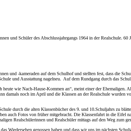
innen und Schüler des Abschlussjahrgangs 1964 in der Realschule. 60 J
nnen und -kameraden auf dem Schulhof und stellten fest, dass die Schul
d Schule und Ausstattung nagelneu. Auf dem Rundgang durch das Sch
h heute wie Nach-Hause-Kommen an“, meint einer der Ehemaligen. Alle s
n damals noch im April und die Klassen an der Realschule wurden von 
 Schule durch die alten Klassenbücher des 9. und 10.Schuljahrs zu blätt
en auch Fotos von früher mitgebracht. Die Klassenfahrt in die Eifel na
emaligen Realschülerinnen und Realschüler mittags auf den Weg zum g
ie das Wiedersehen genossen haben und dass wir uns im nächsten Schul