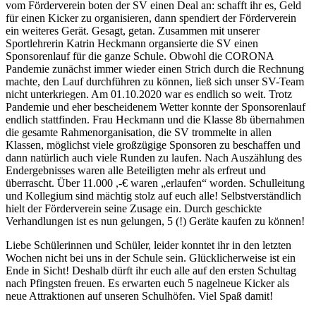
vom Förderverein boten der SV einen Deal an: schafft ihr es, Geld
für einen Kicker zu organisieren, dann spendiert der Förderverein
ein weiteres Gerät. Gesagt, getan. Zusammen mit unserer
Sportlehrerin Katrin Heckmann organsierte die SV einen
Sponsorenlauf für die ganze Schule. Obwohl die CORONA
Pandemie zunächst immer wieder einen Strich durch die Rechnung
machte, den Lauf durchführen zu können, ließ sich unser SV-Team
nicht unterkriegen. Am 01.10.2020 war es endlich so weit. Trotz
Pandemie und eher bescheidenem Wetter konnte der Sponsorenlauf
endlich stattfinden. Frau Heckmann und die Klasse 8b übernahmen
die gesamte Rahmenorganisation, die SV trommelte in allen
Klassen, möglichst viele großzügige Sponsoren zu beschaffen und
dann natürlich auch viele Runden zu laufen. Nach Auszählung des
Endergebnisses waren alle Beteiligten mehr als erfreut und
überrascht. Über 11.000 ,-€ waren „erlaufen“ worden. Schulleitung
und Kollegium sind mächtig stolz auf euch alle! Selbstverständlich
hielt der Förderverein seine Zusage ein. Durch geschickte
Verhandlungen ist es nun gelungen, 5 (!) Geräte kaufen zu können!
Liebe Schülerinnen und Schüler, leider konntet ihr in den letzten
Wochen nicht bei uns in der Schule sein. Glücklicherweise ist ein
Ende in Sicht! Deshalb dürft ihr euch alle auf den ersten Schultag
nach Pfingsten freuen. Es erwarten euch 5 nagelneue Kicker als
neue Attraktionen auf unseren Schulhöfen. Viel Spaß damit!