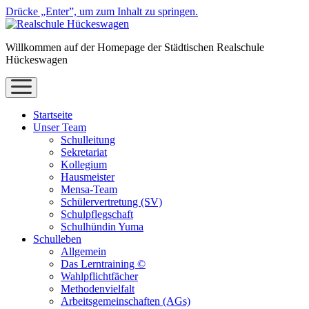
Drücke „Enter”, um zum Inhalt zu springen.
Willkommen auf der Homepage der Städtischen Realschule
Hückeswagen
Menü
öffnen
Startseite
Unser Team
Schulleitung
Sekretariat
Kollegium
Hausmeister
Mensa-Team
Schülervertretung (SV)
Schulpflegschaft
Schulhündin Yuma
Schulleben
Allgemein
Das Lerntraining ©
Wahlpflichtfächer
Methodenvielfalt
Arbeitsgemeinschaften (AGs)